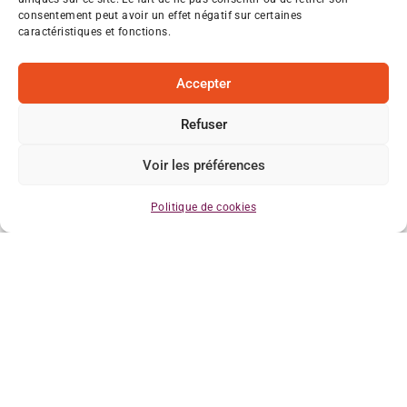
consentement peut avoir un effet négatif sur certaines
caractéristiques et fonctions.
Accepter
Refuser
Voir les préférences
Politique de cookies
AgroCampus 33
84, avenue du Général de Gaulle
CS90113 – 33295 Blanquefort Cedex
(+33) 05 56 35 56 35
Icônes fournies par Freepik sous licence gratuite avec
mentions (www.fr.freepik.com/icones)